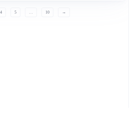
4
5
…
10
→