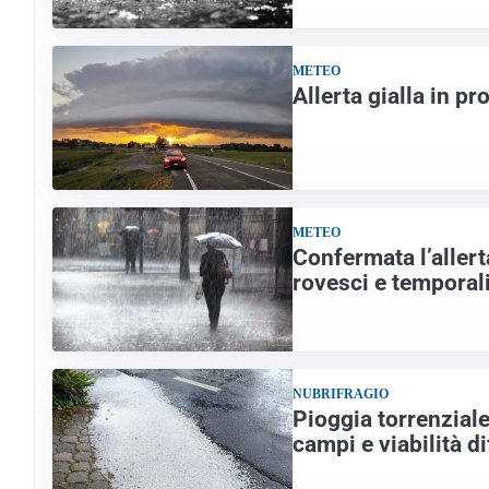
METEO
Allerta gialla in pr
METEO
Confermata l’allert
rovesci e temporal
NUBRIFRAGIO
Pioggia torrenziale
campi e viabilità di