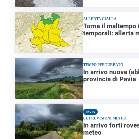
ALLERTA GIALLA
Torna il maltempo i
temporali: allerta 
TEMPO PERTURBATO
In arrivo nuove (ab
provincia di Pavia
PAVIA
LE PREVISIONI METEO
In arrivo forti rov
meteo