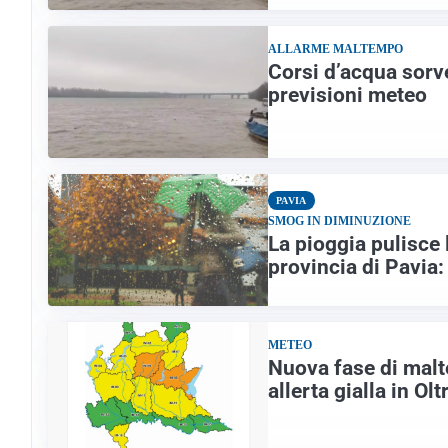
ALLARME MALTEMPO
Corsi d’acqua sorve
previsioni meteo
PAVIA
SMOG IN DIMINUZIONE
La pioggia pulisce 
provincia di Pavia:
METEO
Nuova fase di malte
allerta gialla in O