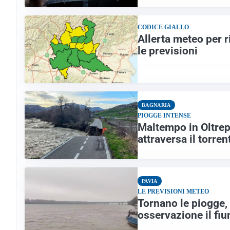
CODICE GIALLO
Allerta meteo per r
le previsioni
BAGNARIA
PIOGGE INTENSE
Maltempo in Oltrepò
attraversa il torren
PAVIA
LE PREVISIONI METEO
Tornano le piogge, 
osservazione il fi