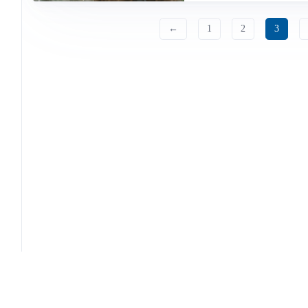
←
1
2
3