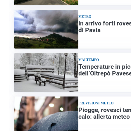
METEO
In arrivo forti rove
di Pavia
MALTEMPO
Temperature in pic
dell’Oltrepò Paves
PREVISIONI METEO
Piogge, rovesci te
calo: allerta meteo