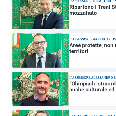
L’ASSESSORE FRANCO LUCE
Ripartono i Treni S
mozzafiato
L’ASSESSORE GIANLUCA CO
Aree protette, non 
territori
L’ASSESSORE ALESSANDRO 
“Olimpiadi: straor
anche culturale e