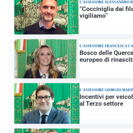
L’ASSESSORE ALESSANDRO 
“Cocciniglia dai f
vigiliamo”
L’ASSESSORE FRANCESCA C
Bosco delle Querce
europeo di rinascit
L’ASSESSORE GIORGIO MAIO
Incentivi per veico
al Terzo settore