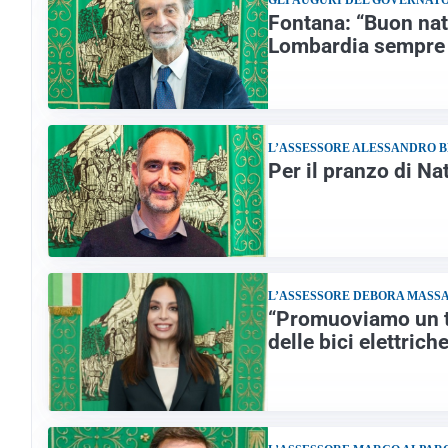
GLI AUGURI DEL GOVERNAT
Fontana: “Buon nat
Lombardia sempre 
L’ASSESSORE ALESSANDRO 
Per il pranzo di N
L’ASSESSORE DEBORA MASS
“Promuoviamo un tu
delle bici elettrich