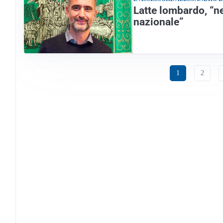
Latte lombardo, “ne
nazionale”
1
2