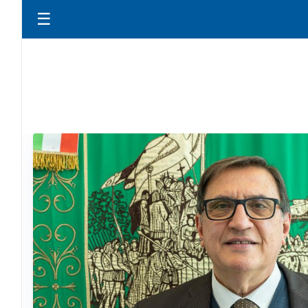
☰
LA R