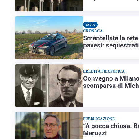
PAVIA
CRONACA
Smantellata la ret
pavesi: sequestrati
EREDITÀ FILOSOFICA
Convegno a Milano 
scomparsa di Mich
PUBBLICAZIONE
“A bocca chiusa. Ba
Maruzzi