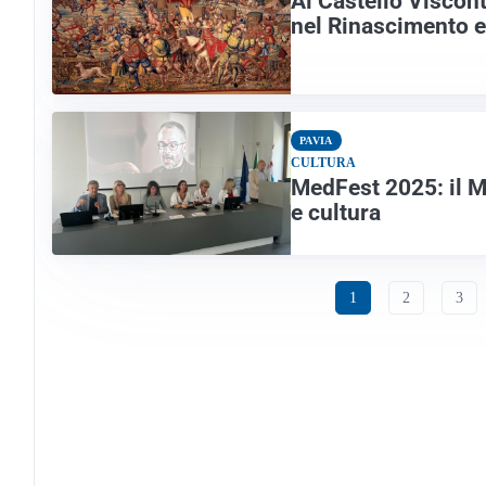
Al Castello Viscont
nel Rinascimento e 
PAVIA
CULTURA
MedFest 2025: il M
e cultura
1
2
3