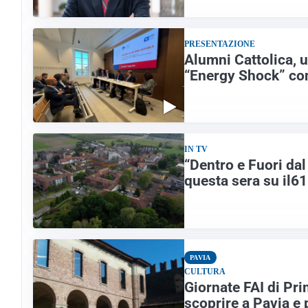
PRESENTAZIONE
Alumni Cattolica, 
“Energy Shock” co
IN TV
“Dentro e Fuori da
questa sera su il61
PAVIA
CULTURA
Giornate FAI di Pri
scoprire a Pavia e 