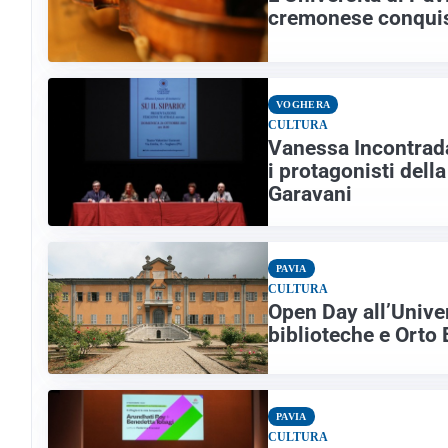
cremonese conquis
VOGHERA
CULTURA
Vanessa Incontrada
i protagonisti dell
Garavani
PAVIA
CULTURA
Open Day all’Univer
biblioteche e Orto
PAVIA
CULTURA