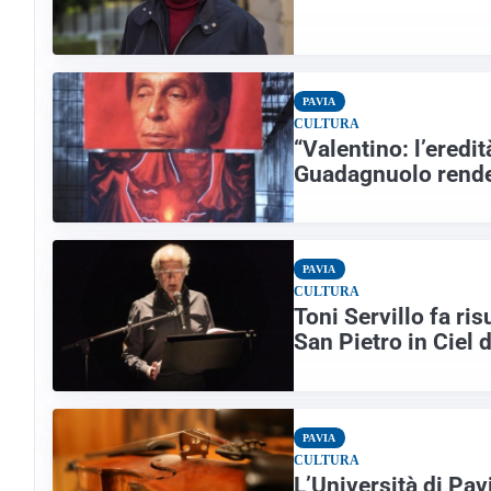
PAVIA
CULTURA
“Valentino: l’eredi
Guadagnuolo rende
PAVIA
CULTURA
Toni Servillo fa ris
San Pietro in Ciel 
PAVIA
CULTURA
L’Università di Pavi