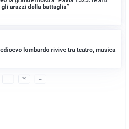
eo la grande mostra “Pavia 1525: le arti
gli arazzi della battaglia”
edioevo lombardo rivive tra teatro, musica
…
29
→