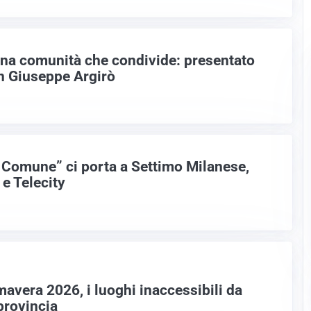
una comunità che condivide: presentato
n Giuseppe Argirò
l Comune” ci porta a Settimo Milanese,
 e Telecity
mavera 2026, i luoghi inaccessibili da
provincia