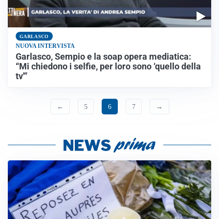
GARLASCO
NUOVA INTERVISTA
Garlasco, Sempio e la soap opera mediatica:
“Mi chiedono i selfie, per loro sono ‘quello della
tv'”
←
5
6
7
→