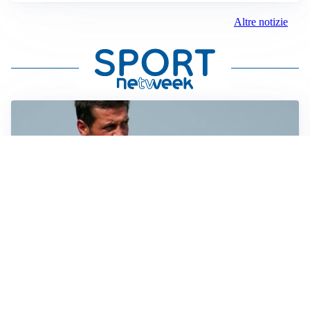
Altre notizie
AMICHEVOLI
Juventus-Inter, antipasto di Serie A: le probabili