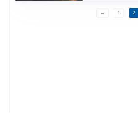
←
1
2