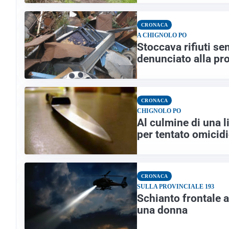
CRONACA
A CHIGNOLO PO
Stoccava rifiuti s
denunciato alla pr
CRONACA
CHIGNOLO PO
Al culmine di una li
per tentato omicid
CRONACA
SULLA PROVINCIALE 193
Schianto frontale a 
una donna