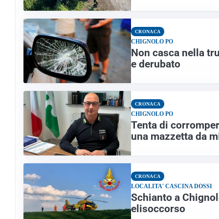
CRONACA
CHIGNOLO PO
Non casca nella tr
e derubato
CRONACA
CHIGNOLO PO
Tenta di corromper
una mazzetta da mi
CRONACA
LOCALITA' CASCINA DOSSI
Schianto a Chignol
elisoccorso