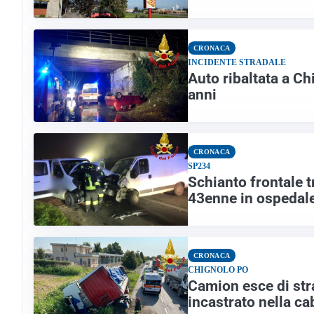
CRONACA
INCIDENTE STRADALE
Auto ribaltata a Chi
anni
CRONACA
SP234
Schianto frontale t
43enne in ospedal
CRONACA
CHIGNOLO PO
Camion esce di stra
incastrato nella ca