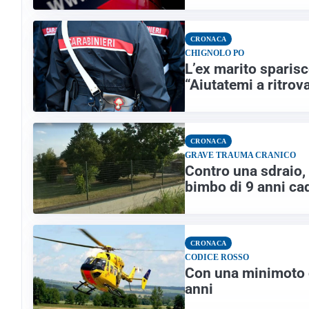
CRONACA
CHIGNOLO PO
L’ex marito sparisc
“Aiutatemi a ritrova
CRONACA
GRAVE TRAUMA CRANICO
Contro una sdraio, 
bimbo di 9 anni ca
CRONACA
CODICE ROSSO
Con una minimoto c
anni