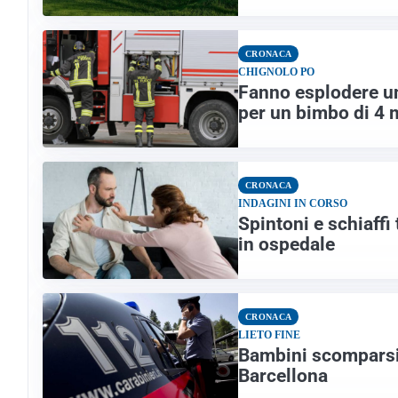
CRONACA
CHIGNOLO PO
Fanno esplodere un
per un bimbo di 4 
CRONACA
INDAGINI IN CORSO
Spintoni e schiaffi 
in ospedale
CRONACA
LIETO FINE
Bambini scomparsi c
Barcellona