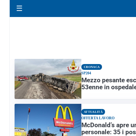
☰
CRONACA
SP204
Mezzo pesante esce 
53enne in ospedal
ATTUALITÀ
OFFERTA LAVORO
McDonald’s apre un
personale: 35 i pos