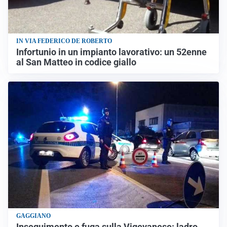
IN VIA FEDERICO DE ROBERTO
Infortunio in un impianto lavorativo: un 52enne
al San Matteo in codice giallo
GAGGIANO
Inseguimento e fuga sulla Vigevanese: ladro