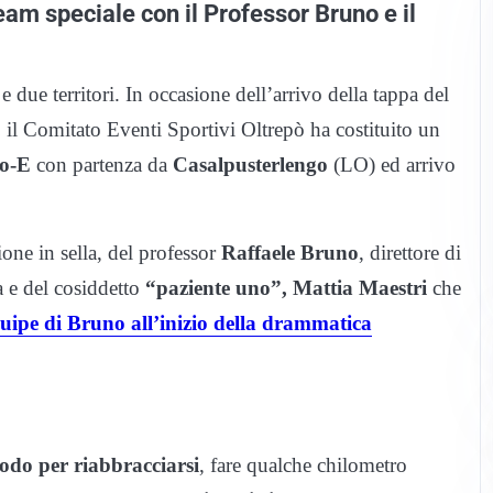
eam speciale con il Professor Bruno e il
 e due territori. In occasione dell’arrivo della tappa del
,
il Comitato Eventi Sportivi Oltrepò ha costituito un
ro-E
con partenza da
Casalpusterlengo
(LO) ed arrivo
ione in sella, del professor
Raffaele Bruno
, direttore di
a e del cosiddetto
“paziente uno”, Mattia Maestri
che
quipe di Bruno all’inizio della drammatica
odo per riabbracciarsi
, fare qualche chilometro