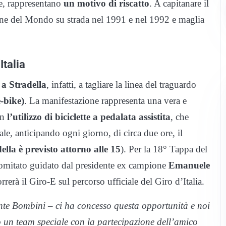
re, rappresentano
un motivo di riscatto
. A capitanare il
 del Mondo su strada nel 1991 e nel 1992 e maglia
Italia
 a Stradella
, infatti, a tagliare la linea del traguardo
e-bike)
. La manifestazione rappresenta una vera e
on
l’utilizzo di biciclette a pedalata assistita
, che
nale, anticipando ogni giorno, di circa due ore, il
ella è previsto attorno alle 15
). Per la 18° Tappa del
Comitato guidato dal presidente ex campione
Emanuele
rerà il Giro-E sul percorso ufficiale del Giro d’Italia.
ente Bombini – ci ha concesso questa opportunità e noi
o un team speciale con la partecipazione dell’amico