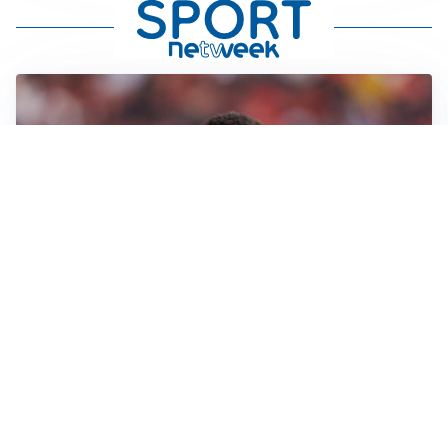
AFFARE IN CHIUSURA
Barcellona, colpo Rodri: battuto il Real Madrid
MOTIVATO
Douglas Luiz dice no all’Everton e punta sulla
Juventus