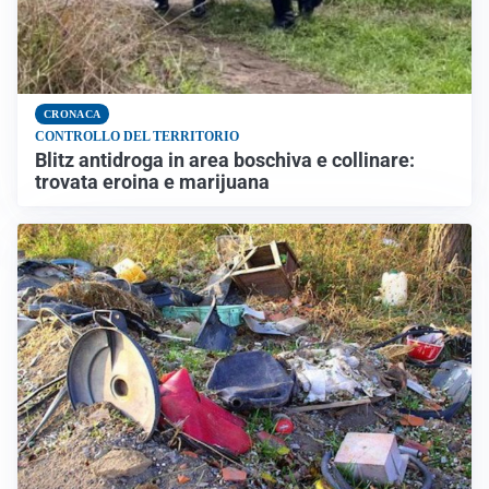
CRONACA
CONTROLLO DEL TERRITORIO
Blitz antidroga in area boschiva e collinare:
trovata eroina e marijuana