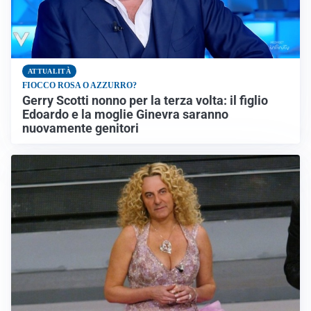
ATTUALITÀ
FIOCCO ROSA O AZZURRO?
Gerry Scotti nonno per la terza volta: il figlio
Edoardo e la moglie Ginevra saranno
nuovamente genitori