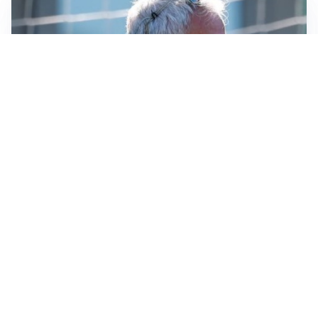
LA NOVITÀ
Le regole di Mourinho al Real
MERCATO JUVE
La Juventus vuole Suzuki, ma il Psg è avanti
CALCIOMERCATO
Inter, Frattesi blocca il mercato nerazzurro: la
situazione