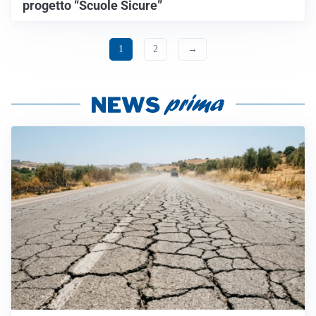
progetto “Scuole Sicure”
1
2
→