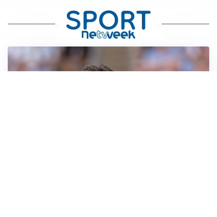
IL NOME NUOVO
Napoli, Musso resta un’opzione per la porta
TITOLARE IN CAMPIONATO