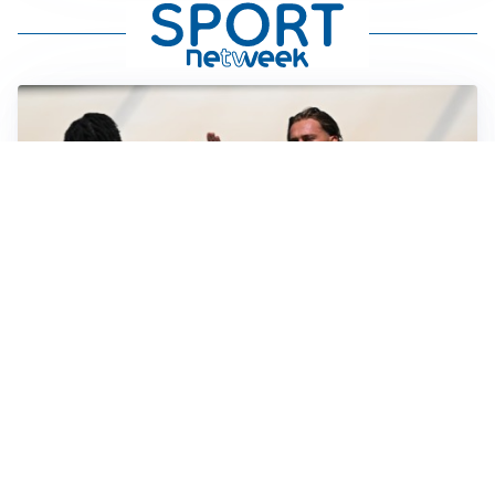
TITOLARE IN CAMPIONATO
Inter, tocca a Pio Esposito: Chivu gli affida l’attacco
LE PAROLE
Spalletti prepara la Juve: “Con l’Inter servirà essere