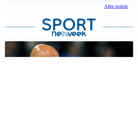
Altre notizie
LE PAROLE
Spalletti prepara la Juve: “Con l’Inter servirà essere
squadra”