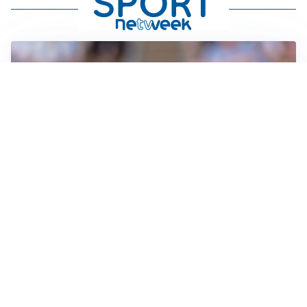
IL NOME NUOVO
Napoli, Musso resta un’opzione per la porta
TITOLARE IN CAMPIONATO
Inter, tocca a Pio Esposito: Chivu gli affida l’attacco