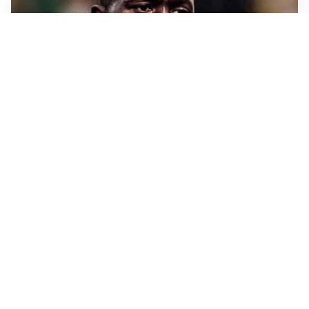
TORMENTONE
Lukaku, stavolta la rottura è definitiva
L'ALLARME
Sassuolo, l’allarme di Aquilani: “Non ho difensori, ma
mi fido della società”
CASO INFANTINO
La Fifa sta con Infantino ma ammette: “Che errore
l’apertura ai privati”