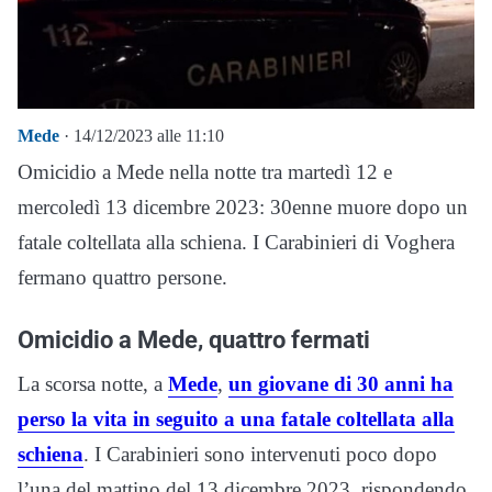
Mede
· 14/12/2023 alle 11:10
Omicidio a Mede nella notte tra martedì 12 e
mercoledì 13 dicembre 2023: 30enne muore dopo un
fatale coltellata alla schiena. I Carabinieri di Voghera
fermano quattro persone.
Omicidio a Mede, quattro fermati
La scorsa notte, a
Mede
,
un giovane di 30 anni ha
perso la vita in seguito a una fatale coltellata alla
schiena
. I Carabinieri sono intervenuti poco dopo
l’una del mattino del 13 dicembre 2023, rispondendo