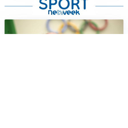
IL LUTTO
Livio Berruti, lo sport piange l’eroe di Roma 1960
LA NOVITÀ
Le regole di Mourinho al Real