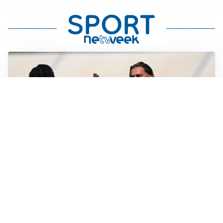
TITOLARE IN CAMPIONATO
Inter, tocca a Pio Esposito: Chivu gli affida l’attacco
LE PAROLE