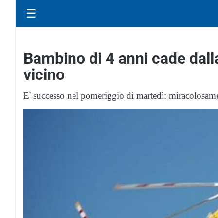
☰
Bambino di 4 anni cade dalla
vicino
E' successo nel pomeriggio di martedì: miracolosame