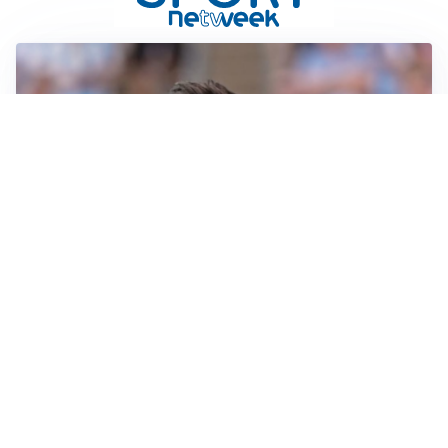
IL NOME NUOVO
Napoli, Musso resta un’opzione per la porta
TITOLARE IN CAMPIONATO
Inter, tocca a Pio Esposito: Chivu gli affida l’attacco
LE PAROLE