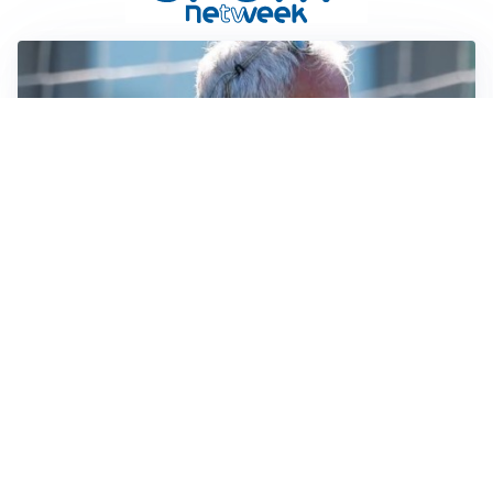
LA NOVITÀ
Le regole di Mourinho al Real
MERCATO JUVE
La Juventus vuole Suzuki, ma il Psg è avanti
CALCIOMERCATO