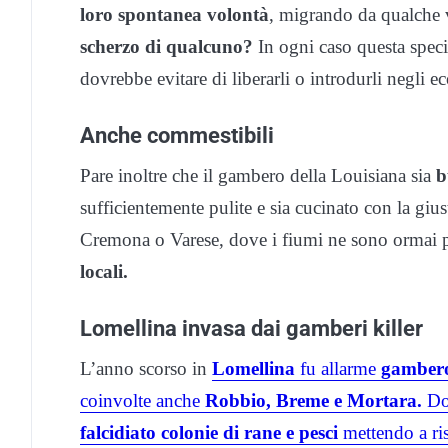
loro spontanea volontà
, migrando da qualche v
scherzo di qualcuno?
In ogni caso questa speci
dovrebbe evitare di liberarli o introdurli negli ec
Anche commestibili
Pare inoltre che il gambero della Louisiana sia
b
sufficientemente pulite e sia cucinato con la gius
Cremona o Varese, dove i fiumi ne sono ormai 
locali.
Lomellina invasa dai gamberi killer
L’anno scorso in
Lomellina
fu allarme
gambero
coinvolte anche
Robbio, Breme e Mortara.
Dov
falcidiato colonie di rane e pesci
mettendo a ri