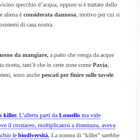
icino specchio d’acqua, oppure si è trattato dello
e aliena è
considerata dannosa
, motivo per cui si
osistemi di casa nostra.
uono da mangiare,
a patto che venga da acque
ta ricetta, tant’è che in certe zone come
Pavia
,
pieni, sono anche
pescati per finire sulle tavole
 killer
.
L’allerta partì da
Lomello
ma vide
e il crostaceo, moltiplicatosi a dismisura, aveva
schio le
biodiversità.
La nomea di “killer” sarebbe