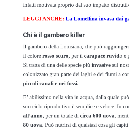
infatti motivata proprio dal suo impatto distrutti
LEGGI ANCHE:
La Lomellina invasa dai gam
Chi è il gambero killer
Il gambero della Louisiana, che può raggiunger
il colore
rosso scuro,
per il
carapace ruvid
o e 
Si tratta di una delle specie più
invasive
sul nost
colonizzato gran parte dei laghi e dei fiumi a co
piccoli canali e nei fossi.
E’ abilissimo nella vita in acqua, dalla quale può
suo ciclo riproduttivo è semplice e veloce. In c
all’anno,
per un totale di
circa 600 uova
, ment
80 uova
. Può nutrirsi di qualsiasi cosa gli capiti