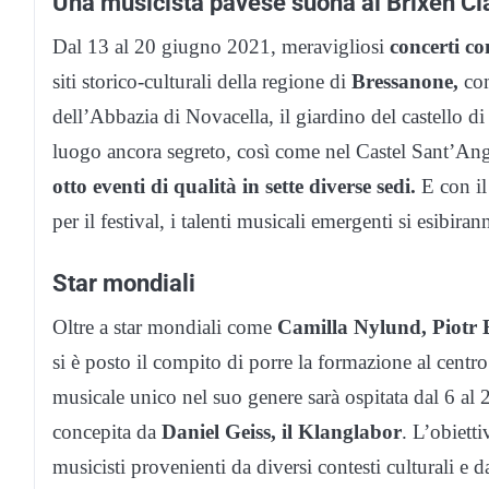
Una musicista pavese suona al Brixen Cl
Dal 13 al 20 giugno 2021, meravigliosi
concerti co
siti storico-culturali della regione di
Bressanone,
com
dell’Abbazia di Novacella, il giardino del castello di
luogo ancora segreto, così come nel Castel Sant’Ang
otto eventi di qualità in sette diverse sedi.
E con il
per il festival, i talenti musicali emergenti si esibir
Star mondiali
Oltre a star mondiali come
Camilla Nylund, Piotr 
si è posto il compito di porre la formazione al cent
musicale unico nel suo genere sarà ospitata dal 6 
concepita da
Daniel Geiss, il Klanglabor
. L’obiett
musicisti provenienti da diversi contesti culturali e 