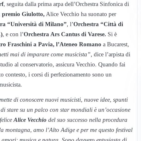
rf
, seguita dalla prima arpa dell’Orchestra Sinfonica di
l
premio Giulotto,
Alice Vecchio ha suonato per
ra “Università di Milano”
, l’
Orchestra “Città di
)
, e con l’
Orchestra Ars Cantus di Varese.
Si è
atro Fraschini a Pavia, l’Ateneo Romano
a Bucarest,
tti mai di imparare come musicista”
, dice l’arpista di
studio al conservatorio, assicura Vecchio. Quando fai
sto contesto, i corsi di perfezionamento sono un
musicista.
ette di conoscere nuovi musicisti, nuove idee, spunti
à di stare su un palco con star mondiali è un’occasione
felice
Alice Vecchio
del suo successo nella procedura
 la montagna, amo l’Alto Adige e per me questo festival
 amori: musica e natura. Sono davvero entusiasta di