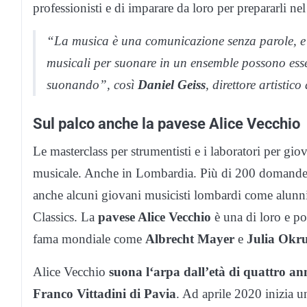
professionisti e di imparare da loro per prepararli ne
“La musica è una comunicazione senza parole, e q
musicali per suonare in un ensemble possono esse
suonando”, così
Daniel Geiss
, direttore artistico
Sul palco anche la pavese Alice Vecchio
Le masterclass per strumentisti e i laboratori per gio
musicale. Anche in Lombardia. Più di 200 domande pe
anche alcuni giovani musicisti lombardi come alunni
Classics. La
pavese Alice Vecchio
è una di loro e pot
fama mondiale come
Albrecht Mayer
e
Julia Okru
Alice Vecchio
suona l‘arpa dall’età di quattro an
Franco Vittadini di Pavia
. Ad aprile 2020 inizia u