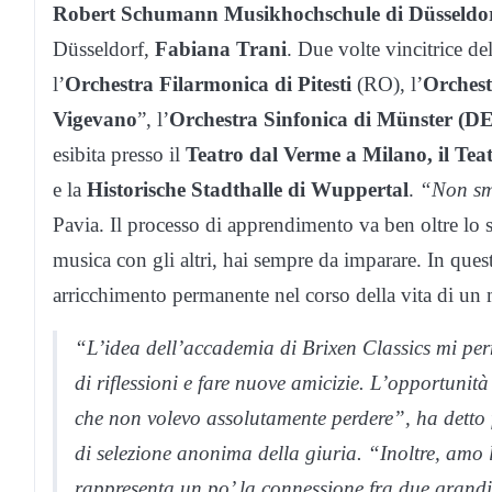
Robert Schumann Musikhochschule di Düsseldo
Düsseldorf,
Fabiana Trani
. Due volte vincitrice de
l’
Orchestra Filarmonica di Pitesti
(RO), l’
Orchest
Vigevano
”, l’
Orchestra Sinfonica di Münster (DE
esibita presso il
Teatro dal Verme a Milano, il Te
e la
Historische Stadthalle di Wuppertal
.
“Non sme
Pavia. Il processo di apprendimento va ben oltre lo 
musica con gli altri, hai sempre da imparare. In que
arricchimento permanente nel corso della vita di un 
“L’idea dell’accademia di Brixen Classics mi perm
di riflessioni e fare nuove amicizie. L’opportunit
che non volevo assolutamente perdere”, ha detto 
di selezione anonima della giuria. “Inoltre, amo
rappresenta un po’ la connessione fra due grandi