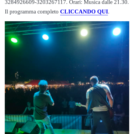
3284926609-3203267117. Orari: Musica dalle 21.30.
Il programma completo
CLICCANDO QUI
.