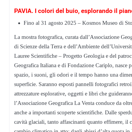
PAVIA. I colori del buio, esplorando il pia
Fino al 31 agosto 2025 – Kosmos Museo di Stor
La mostra fotografica, curata dall’Associazione Geo
di Scienze della Terra e dell’Ambiente dell’Universi
Lauree Scientifiche – Progetto Geologia e del patroci
Geografica Italiana e di Fondazione Cariplo, nasce pe
spazio, i suoni, gli odori e il tempo hanno una dime
superficie. Saranno esposti pannelli fotografici retr
attrezzature esplorative, oggetti e libri che guideranno
l’Associazione Geografica La Venta conduce da oltre
anche a importanti scoperte scientifiche. Dalle sperdu
cavità glaciali, tanto affascinanti quanto effimere, i
cambio climatico in atto; dagli abissi d’alta quota in 