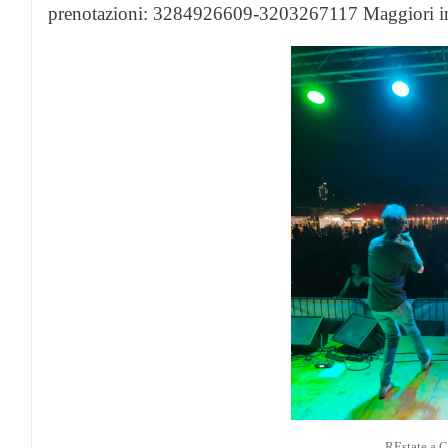
prenotazioni: 3284926609-3203267117 Maggiori 
REstate a 