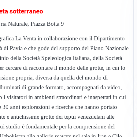
neta sotterraneo
ia Naturale, Piazza Botta 9
grafica La Venta in collaborazione con il Dipartimento
tà di Pavia e che gode del supporto del Piano Nazionale
nio della Società Speleologica Italiana, della Società
r cercare di raccontare il mondo delle grotte, in cui lo
nsione propria, diversa da quella del mondo di
oilluminati di grande formato, accompagnati da video,
 i visitatori in ambienti straordinari e inaspettati in cui
 30 anni esplorazioni e ricerche che hanno portato
te e antichissime grotte dei tepui venezuelani alle
l cui studio è fondamentale per la comprensione del
Uzbekistan alle gallerie scavate nel sale in Iran e Cile,