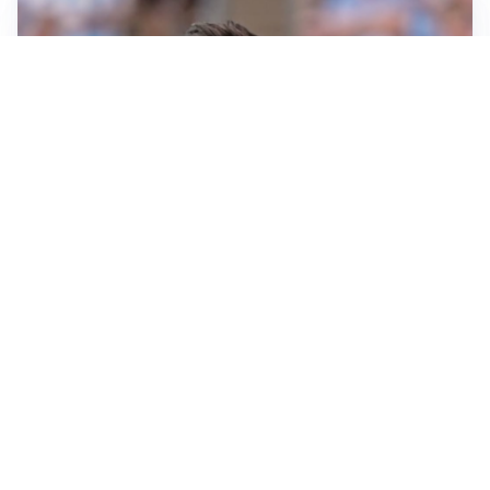
IL NOME NUOVO
Napoli, Musso resta un’opzione per la porta
TITOLARE IN CAMPIONATO
Inter, tocca a Pio Esposito: Chivu gli affida l’attacco
LE PAROLE
Spalletti prepara la Juve: “Con l’Inter servirà essere
squadra”