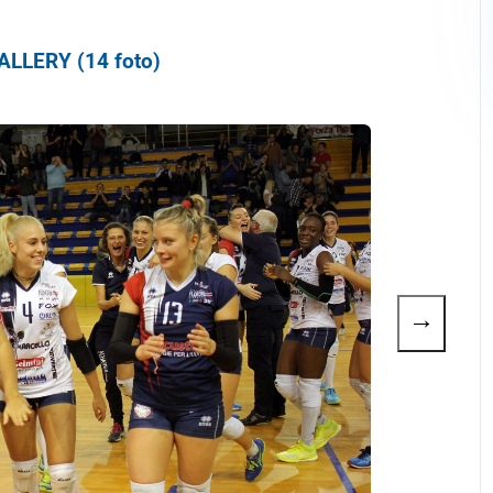
LLERY (14 foto)
→