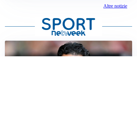
Altre notizie
AMICHEVOLI
Il Milan crolla contro il Chelsea: 3-0 e prima sconfitta
per Amorim