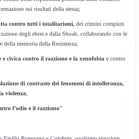
rmazione sui risultati della stessa;
ta contro tutti i totalitarismi,
dei crimini compiuti
rsecuzione degli ebrei e dalla Shoah, collaborando con le
ione della memoria della Resistenza;
e e civica contro il razzismo e la xenofobia
e contro
slazione di contrasto dei fenomeni di intolleranza,
la violenza
;
tro l’odio e il razzismo
”
n Emilia Romagna e Calabria, vogliamo tracciare