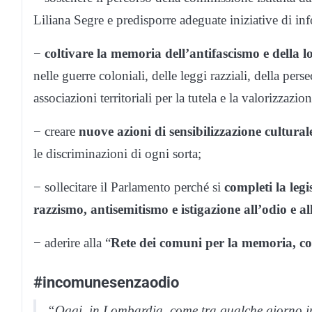
Liliana Segre e predisporre adeguate iniziative di info
−
coltivare la memoria dell’antifascismo e della lot
nelle guerre coloniali, delle leggi razziali, della pe
associazioni territoriali per la tutela e la valorizzaz
− creare
nuove azioni di sensibilizzazione cultural
le discriminazioni di ogni sorta;
− sollecitare il Parlamento perché si
completi la legi
razzismo, antisemitismo e istigazione all’odio e al
− aderire alla “
Rete dei comuni per la memoria, con
#incomunesenzaodio
“Oggi, in Lombardia, come tra qualche giorno i