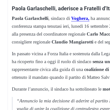
Paola Garlaschelli, aderisce a Fratelli d’It
Paola Garlaschelli
, sindaco di
Voghera,
ha annunci
conferenza stampa tenutasi ieri, lunedì 16 settembre 
alla presenza del coordinatore regionale
Carlo Macc
consigliere regionale
Claudio Mangiarotti
e del seg
In passato vicina a Forza Italia e sostenuta dalla Leg
ha ricoperto fino a oggi il ruolo di sindaco
senza una
rappresentante civica alla guida di una
coalizione d
ottenuto il mandato quando il partito di Matteo Salvi
Durante l’annuncio, il sindaco ha sottolineato le
mot
“Annuncio la mia decisione di aderire al partito F
voglia di unire la coalizione di centrodestra espr