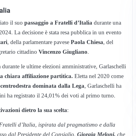
alia
ato il suo
passaggio a Fratelli d’Italia
durante una
2024. La decisione è stata resa pubblica in un evento
ari
, della parlamentare pavese
Paola Chiesa
, del
retario cittadino
Vincenzo Giugliano
.
a durante le ultime elezioni amministrative, Garlaschelli
 chiara affiliazione partitica.
Eletta nel 2020 come
i centrodestra dominata dalla Lega
, Garlaschelli ha
ni ha registrato il 24,01% dei voti al primo turno.
ivazioni dietro la sua scelta
:
ratelli d’Italia, ispirata dal pragmatismo e dalla
esso dal Presidente del Consiglio,
Giorgia Meloni,
che