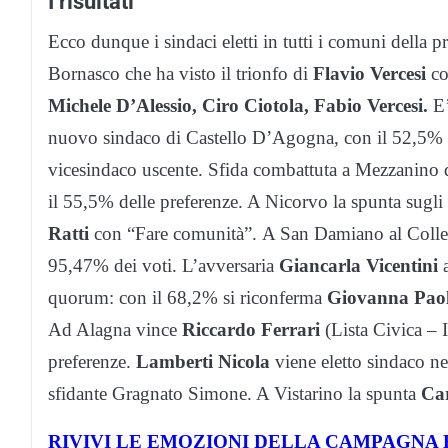
I risultati
Ecco dunque i sindaci eletti in tutti i comuni della 
Bornasco che ha visto il trionfo di
Flavio Vercesi
co
Michele D’Alessio, Ciro Ciotola, Fabio Vercesi.
E
nuovo sindaco di Castello D’Agogna, con il 52,5% d
vicesindaco uscente. Sfida combattuta a Mezzanino
il 55,5% delle preferenze. A Nicorvo la spunta sugli 
Ratti
con “Fare comunità”. A San Damiano al Colle 
95,47% dei voti. L’avversaria
Giancarla Vicentini
quorum: con il 68,2% si riconferma
Giovanna Paol
Ad Alagna vince
Riccardo Ferrari
(Lista Civica – 
preferenze.
Lamberti Nicola
viene eletto sindaco n
sfidante Gragnato Simone. A Vistarino la spunta
Ca
RIVIVI LE EMOZIONI DELLA CAMPAGNA