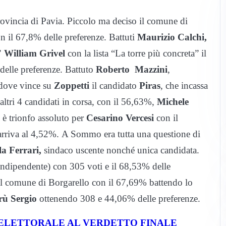
provincia di Pavia. Piccolo ma deciso il comune di
n il 67,8% delle preferenze. Battuti
Maurizio Calchi,
’
William Grivel
con la lista “La torre più concreta” il
elle preferenze. Battuto
Roberto Mazzini
,
 dove vince su
Zoppetti
il candidato
Piras
, che incassa
altri 4 candidati in corsa, con il 56,63%,
Michele
è trionfo assoluto per
Cesarino Vercesi
con il
arriva al 4,52%. A Sommo era tutta una questione di
a Ferrari,
sindaco uscente nonché unica candidata.
Indipendente) con 305 voti e il 68,53% delle
el comune di Borgarello con il 67,69% battendo lo
rù Sergio
ottenendo 308 e 44,06% delle preferenze.
 ELETTORALE AL VERDETTO FINALE