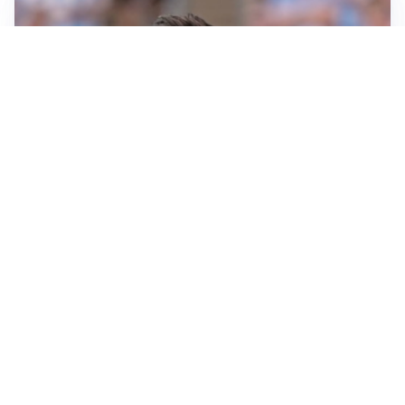
IL NOME NUOVO
Napoli, Musso resta un’opzione per la porta
TITOLARE IN CAMPIONATO
Inter, tocca a Pio Esposito: Chivu gli affida l’attacco
LE PAROLE
Spalletti prepara la Juve: “Con l’Inter servirà essere
squadra”