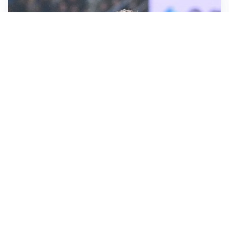
CALCIOMERCATO
Inter, Frattesi blocca il mercato nerazzurro: la
situazione
SERIE A
Roma, troppi gol subiti: Gasp deve lavorare in difesa
SERIE A
Milan, quanto lavoro per Amorim: il campo parla
chiaro