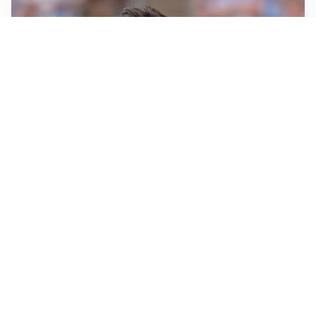
IL NOME NUOVO
Napoli, Musso resta un’opzione per la porta
TITOLARE IN CAMPIONATO
Inter, tocca a Pio Esposito: Chivu gli affida l’attacco
LE PAROLE
Spalletti prepara la Juve: “Con l’Inter servirà essere
squadra”