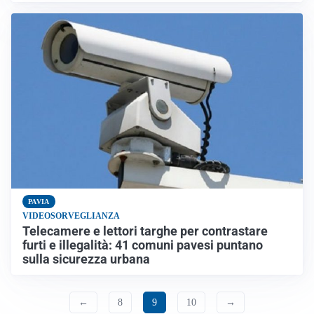
PAVIA
VIDEOSORVEGLIANZA
Telecamere e lettori targhe per contrastare
furti e illegalità: 41 comuni pavesi puntano
sulla sicurezza urbana
←
8
9
10
→