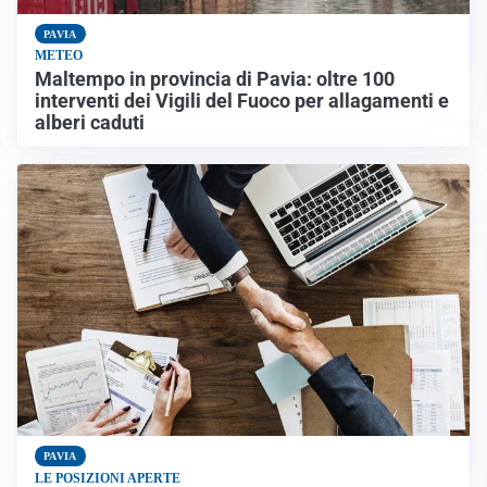
PAVIA
METEO
Maltempo in provincia di Pavia: oltre 100
interventi dei Vigili del Fuoco per allagamenti e
alberi caduti
PAVIA
LE POSIZIONI APERTE