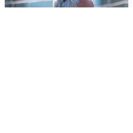
LA NOVITÀ
Le regole di Mourinho al Real
MERCATO JUVE
La Juventus vuole Suzuki, ma il Psg è avanti
CALCIOMERCATO
Inter, Frattesi blocca il mercato nerazzurro: la
situazione