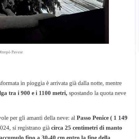
ltrepò Pavese
sformata in pioggia è arrivata già dalla notte, mentre
ga tra i 900 e i 1100 metri,
spostando la quota neve
ole per gli amanti della neve: al
Passo Penice ( 1 149
024, si registrano già
circa 25 centimetri di manto
 accumulo fino a 30-40 cm entro la fine della