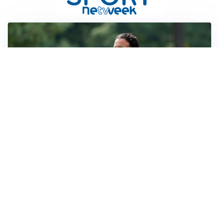
LE PAROLE
Milan, Amorim: “Sapevamo delle difficoltà, faremo
delle scelte”
LE PAROLE
Juventus, Spalletti soddisfatto: “I nuovi? Li ho visti
molto bene”