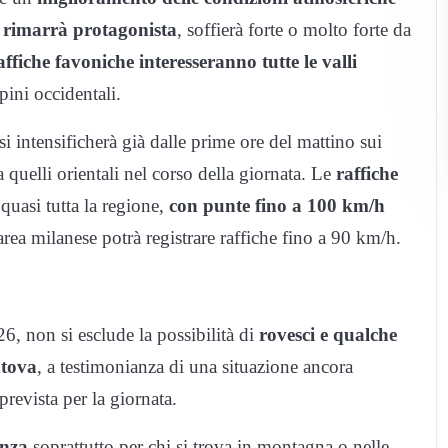
 rimarrà protagonista
, soffierà forte o molto forte da
affiche favoniche interesseranno tutte le valli
lpini occidentali.
 intensificherà già dalle prime ore del mattino sui
 quelli orientali nel corso della giornata. Le
raffiche
quasi tutta la regione,
con punte fino a 100 km/h
area milanese potrà registrare raffiche fino a 90 km/h.
26, non si esclude la possibilità di
rovesci e qualche
ntova
, a testimonianza di una situazione ancora
prevista per la giornata.
nza
soprattutto per chi si trova in montagna o nelle