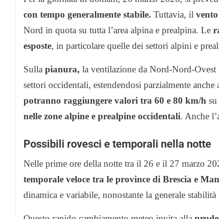
con tempo generalmente stabile.
Tuttavia, il
vento
Nord in quota su tutta l’area alpina e prealpina. Le
r
esposte
, in particolare quelle dei settori alpini e prea
Sulla
pianura,
la ventilazione da Nord-Nord-Ovest si
settori occidentali, estendendosi parzialmente anche a
potranno raggiungere valori tra 60 e 80 km/h
su 
nelle zone alpine e prealpine occidentali
. Anche l’
Possibili rovesci e temporali nella notte
Nelle prime ore della notte tra il 26 e il 27 marzo 20
temporale veloce tra le province di Brescia e Ma
dinamica e variabile, nonostante la generale stabilità 
Questo rapido cambiamento meteo invita alla
prude