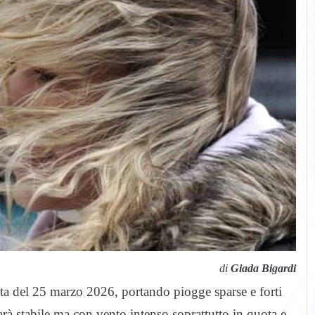
di
Giada Bigardi
erata del 25 marzo 2026, portando piogge sparse e forti
rà stabile ma con vento intenso soprattutto in quota e