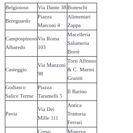
Belgioioso
Via Dante 38
Boneschi
Piazza
Alimentari
Bereguardo
Marconi 4
Zappa
Macelleria
Campospinoso
Via Roma
Salumeria
Albaredo
103
Borrè
Torti Alfonso
Via Manzoni
Casteggio
& C. Marmi
98
Graniti
Godiasco
Piazza
Il Barino
Salice Terme
Taramelli 5
Antica
Via Dei
Pavia
Trattoria
Mille 111
Ferrari
Corso
Minerva