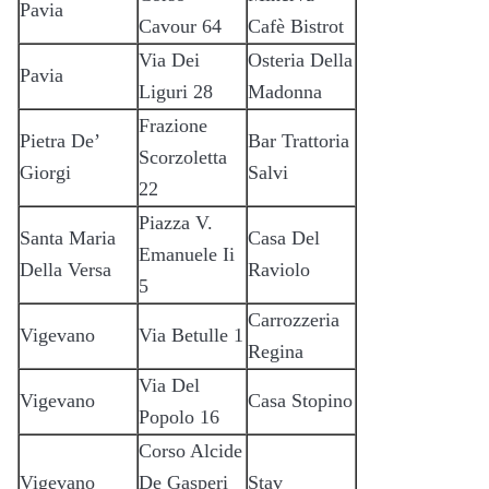
Pavia
Cavour 64
Cafè Bistrot
Via Dei
Osteria Della
Pavia
Liguri 28
Madonna
Frazione
Pietra De’
Bar Trattoria
Scorzoletta
Giorgi
Salvi
22
Piazza V.
Santa Maria
Casa Del
Emanuele Ii
Della Versa
Raviolo
5
Carrozzeria
Vigevano
Via Betulle 1
Regina
Via Del
Vigevano
Casa Stopino
Popolo 16
Corso Alcide
Vigevano
De Gasperi
Stav