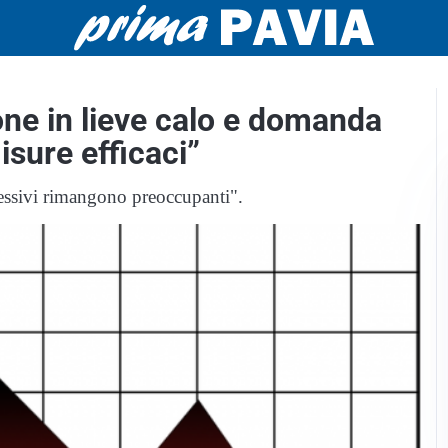
one in lieve calo e domanda
sure efficaci”
lessivi rimangono preoccupanti".