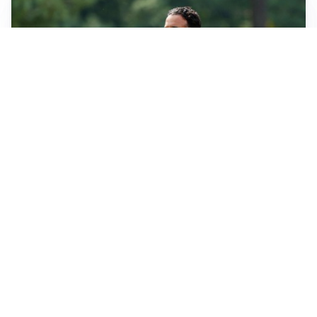
LE PAROLE
Milan, Amorim: “Sapevamo delle difficoltà, faremo
delle scelte”
LE PAROLE
Juventus, Spalletti soddisfatto: “I nuovi? Li ho visti
molto bene”
AMICHEVOLI
Il Milan crolla contro il Chelsea: 3-0 e prima sconfitta