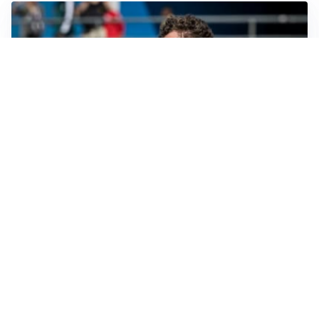
CALCIOMERCATO
Cagliari, il caso Esposito continua. Intanto arriva
Maldini
CALCIOMERCATO
Napoli, il solito Lukaku: non si presenta in ritiro, è
rottura