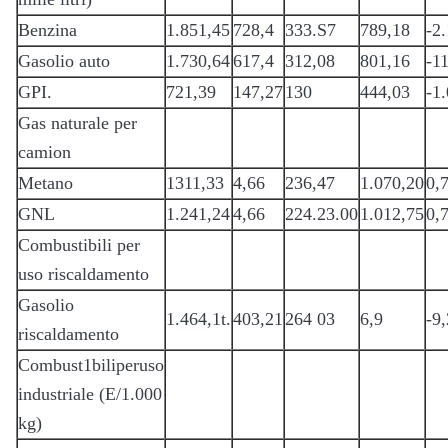
Benzina
1.851,45
728,4
333.S7
789,18
-2
Gasolio auto
1.730,64
617,4
312,08
801,16
-1
GPI.
721,39
147,27
130
444,03
-1
Gas naturale per
camion
Metano
1311,33
4,66
236,47
1.070,20
0,
GNL
1.241,24
4,66
224.23.00
1.012,75
0,
Combustibili per
uso riscaldamento
Gasolio
1.464,1t.
403,21
264 03
6,9
-9
riscaldamento
Combust1biliperuso
industriale (E/1.000
kg)