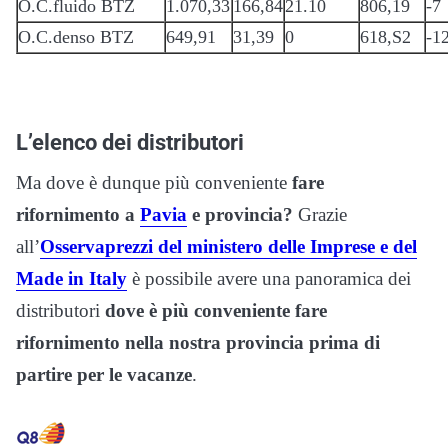
O.C.fluido BTZ
1.070,33
166,84
21.10
806,19
-7
O.C.denso BTZ
649,91
31,39
0
618,S2
-1
L’elenco dei distributori
Ma dove è dunque più conveniente
fare
rifornimento a
Pavia
e provincia?
Grazie
all’
Osservaprezzi del ministero delle Imprese e del
Made in Italy
è possibile avere una panoramica dei
distributori
dove è più conveniente fare
rifornimento nella nostra provincia prima di
partire per le vacanze
.