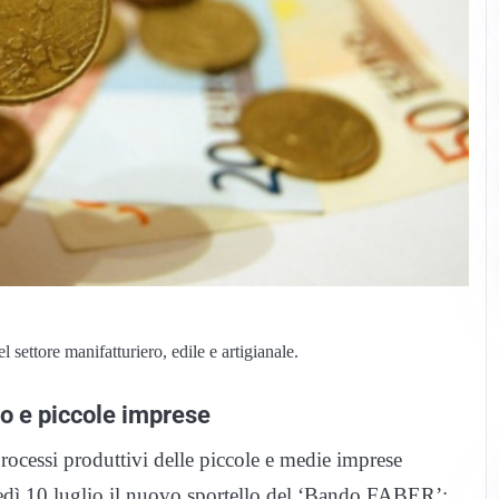
 settore manifatturiero, edile e artigianale.
ro e piccole imprese
ocessi produttivi delle piccole e medie imprese
coledì 10 luglio il nuovo sportello del ‘Bando FABER’: