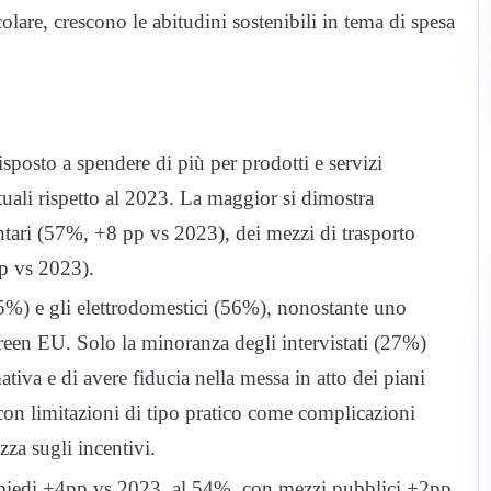
olare, crescono le abitudini sostenibili in tema di spesa
disposto a spendere di più per prodotti e servizi
tuali rispetto al 2023. La maggior si dimostra
entari (57%, +8 pp vs 2023), dei mezzi di trasporto
p vs 2023).
85%) e gli elettrodomestici (56%), nonostante uno
Green EU. Solo la minoranza degli intervistati (27%)
iva e di avere fiducia nella messa in atto dei piani
con limitazioni di tipo pratico come complicazioni
ezza sugli incentivi.
a piedi +4pp vs 2023, al 54%, con mezzi pubblici +2pp