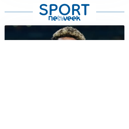
MERCATO JUVE
La Juventus vuole Suzuki, ma il Psg è avanti
CALCIOMERCATO