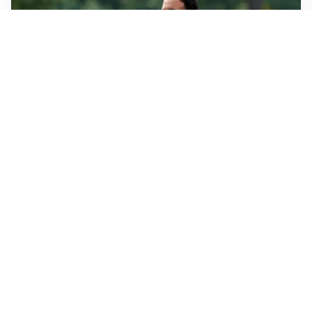
LE PAROLE
Milan, Amorim: “Sapevamo delle difficoltà, faremo
delle scelte”
LE PAROLE
Juventus, Spalletti soddisfatto: “I nuovi? Li ho visti
molto bene”
AMICHEVOLI
Il Milan crolla contro il Chelsea: 3-0 e prima sconfitta
per Amorim