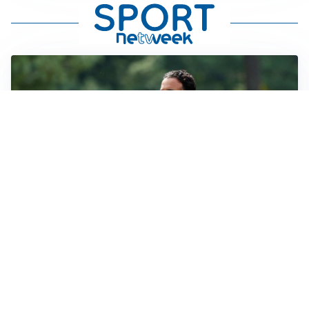
LE PAROLE
Milan, Amorim: “Sapevamo delle difficoltà, faremo
delle scelte”
LE PAROLE