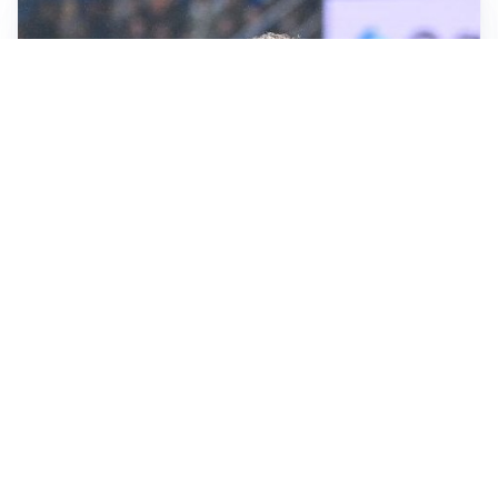
L'INTRIGO
Frattesi-Juve, il mercato resta un gioco di incastri
IL FAVORITO
Inter, Diaby è ora il favorito per la fascia destra
PUNTE IN MOVIMENTO
Effetto domino in attacco: Bologna, Fiorentina e
Parma si muovono