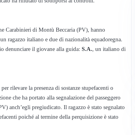
to ha rifiutato di sottoporsi ai controlli.
azione Carabinieri di Montù Beccaria (PV), hanno
un ragazzo italiano e due di nazionalità equadoregna.
rio denunciare il giovane alla guida:
S.A.
, un italiano di
o per rilevare la presenza di sostanze stupefacenti o
izione che ha portato alla segnalazione del passeggero
V) anch’egli pregiudicato. Il ragazzo è stato segnalato
facenti poiché al termine della perquisizione è stato