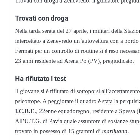
Trovati con droga a Zenevredo: il guidatore pregiudica
Trovati con droga
Nella tarda serata del 27 aprile, i militari della St
intercettato a Zenevredo un’autovettura con a bordo 
Fermati per un controllo di routine si è reso necessa
23 anni residente ad Arena Po (PV), pregiudicato.
Ha rifiutato i test
Il giovane si è rifiutato di sottoporsi all’accertament
psicotrope. A peggiorare il quadro è stata la perquis
I.C.B.E.
, 22enne equadoregno, residente a Spessa (P
All’U.T.G. di Pavia quale assuntore di sostanze stupe
trovato in possesso di 15 grammi di
marijuana
.